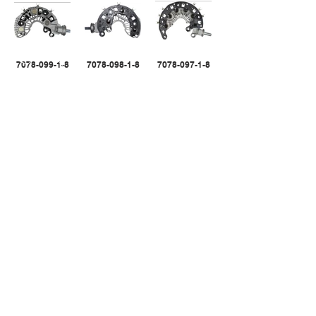
7078-099-1-8
7078-098-1-8
7078-097-1-8
7078-096-1-8
7078-094-1-8
CALL US
Tel:
305-463-8088
| Fax:
305-463-9488
EMAIL US
info@randgroupinc.com